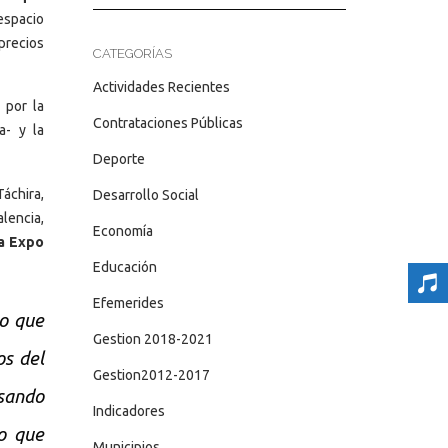
 espacio
precios
CATEGORÍAS
Actividades Recientes
 por la
Contrataciones Públicas
a- y la
Deporte
áchira,
Desarrollo Social
lencia,
Economía
la Expo
Educación
Efemerides
lo que
Gestion 2018-2021
os del
Gestion2012-2017
isando
Indicadores
to que
Municipios