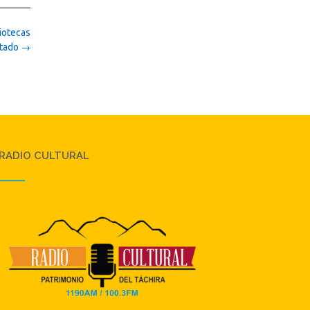
liotecas
stado
→
RADIO CULTURAL