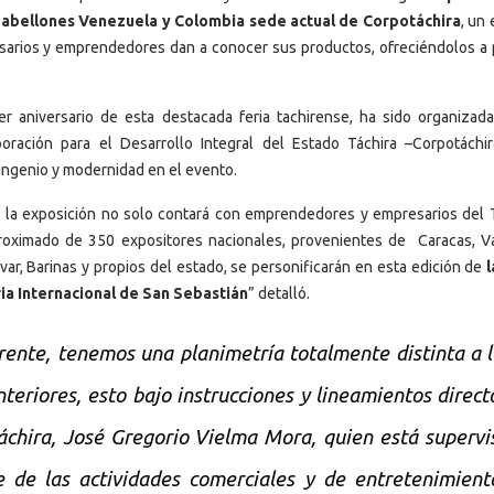
 Pabellones Venezuela y Colombia sede actual de Corpotáchira
, un
sarios y emprendedores dan a conocer sus productos, ofreciéndolos a 
 aniversario de esta destacada feria tachirense, ha sido organizada
ración para el Desarrollo Integral del Estado Táchira –Corpotáchir
ingenio y modernidad en el evento.
 la exposición no solo contará con emprendedores y empresarios del T
roximado de 350 expositores nacionales, provenientes de Caracas, Va
var, Barinas y propios del estado, se personificarán en esta edición de
ia Internacional de San Sebastián
” detalló.
rente, tenemos una planimetría totalmente distinta a 
eriores, esto bajo instrucciones y lineamientos direct
chira, José Gregorio Vielma Mora, quien está superv
e de las actividades comerciales y de entretenimien