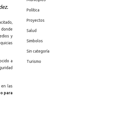
dez.
Política
Proyectos
citado,
donde
Salud
edios y
Simbolos
nquicias
Sin categoría
ocido a
Turismo
guridad
 en las
po para