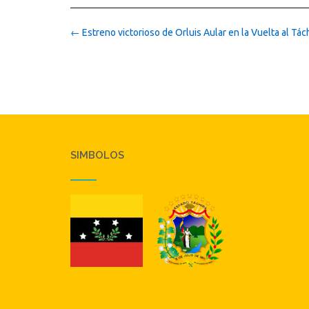
Post
←
Estreno victorioso de Orluis Aular en la Vuelta al Tác
navigation
SIMBOLOS