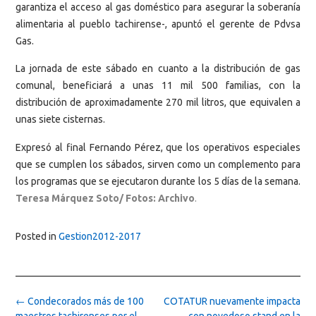
garantiza el acceso al gas doméstico para asegurar la soberanía
alimentaria al pueblo tachirense-, apuntó el gerente de Pdvsa
Gas.
La jornada de este sábado en cuanto a la distribución de gas
comunal, beneficiará a unas 11 mil 500 familias, con la
distribución de aproximadamente 270 mil litros, que equivalen a
unas siete cisternas.
Expresó al final Fernando Pérez, que los operativos especiales
que se cumplen los sábados, sirven como un complemento para
los programas que se ejecutaron durante los 5 días de la semana.
Teresa Márquez Soto/ Fotos: Archivo
.
Posted in
Gestion2012-2017
Post
←
Condecorados más de 100
COTATUR nuevamente impacta
navigation
maestros tachirenses por el
con novedoso stand en la