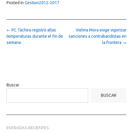
Posted in
Gestion2012-2017
Post
←
PC Táchira registró altas
Vielma Mora exige vigorizar
navigation
temperaturas durante el fin de
sanciones a contrabandistas en
semana
la frontera
→
Buscar
BUSCAR
ENTRADAS RECIENTES