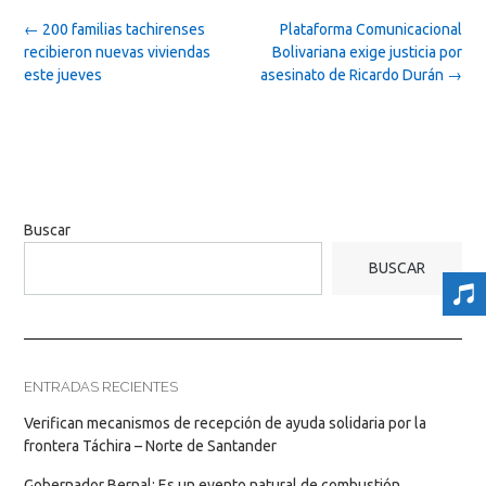
Post
←
200 familias tachirenses
Plataforma Comunicacional
navigation
recibieron nuevas viviendas
Bolivariana exige justicia por
este jueves
asesinato de Ricardo Durán
→
Buscar
BUSCAR
ENTRADAS RECIENTES
Verifican mecanismos de recepción de ayuda solidaria por la
frontera Táchira – Norte de Santander
Gobernador Bernal: Es un evento natural de combustión