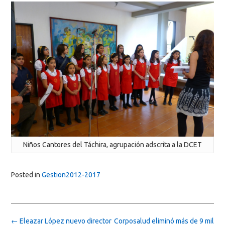
Niños Cantores del Táchira, agrupación adscrita a la DCET
Posted in
Gestion2012-2017
Post
←
Eleazar López nuevo director
Corposalud eliminó más de 9 mil