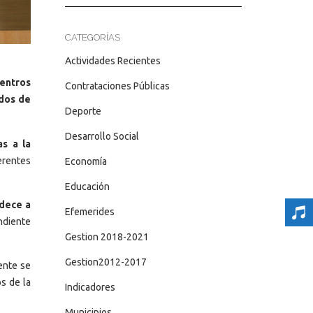
CATEGORÍAS
Actividades Recientes
centros
Contrataciones Públicas
ados de
Deporte
Desarrollo Social
as a la
erentes
Economía
Educación
edece a
Efemerides
ndiente
Gestion 2018-2021
Gestion2012-2017
ente se
os de la
Indicadores
Municipios