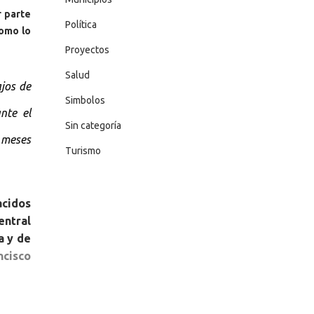
r parte
Política
como lo
Proyectos
Salud
jos de
Simbolos
nte el
Sin categoría
 meses
Turismo
acidos
entral
a y de
ncisco