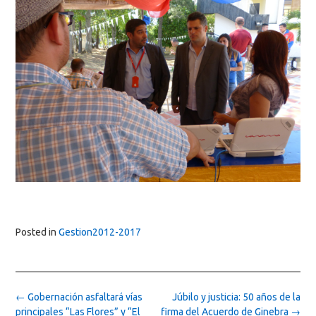
Posted in
Gestion2012-2017
Post
←
Gobernación asfaltará vías
Júbilo y justicia: 50 años de la
navigation
principales “Las Flores” y “El
firma del Acuerdo de Ginebra
→