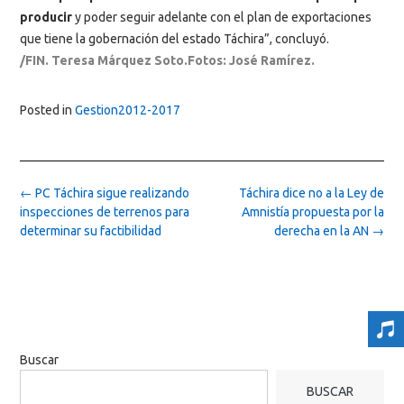
producir
y poder seguir adelante con el plan de exportaciones
que tiene la gobernación del estado Táchira”, concluyó.
/FIN.
Teresa Márquez Soto.Fotos: José Ramírez.
Posted in
Gestion2012-2017
Post
←
PC Táchira sigue realizando
Táchira dice no a la Ley de
navigation
inspecciones de terrenos para
Amnistía propuesta por la
determinar su factibilidad
derecha en la AN
→
Buscar
BUSCAR