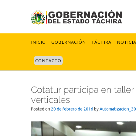
Skip
to
content
INICIO
GOBERNACIÓN
TÁCHIRA
NOTICI
CONTACTO
Cotatur participa en talle
verticales
Posted on
20 de febrero de 2016
by
Automatizacion_2