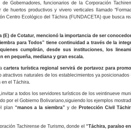
l de Gobernadores, funcionarios de la Corporación Tachire
er de huertos productivos y vivero verticales llamado “Forma
ión Centro Ecológico del Táchira (FUNDACETA) que busca rea
ta (E) de Cotatur, mencionó la importancia de ser conocedo
Siembra para Todos” tiene continuidad a través de la integ
quienes cumplirán, desde sus instituciones, los lineam
ón en pequeña, mediana y gran escala.
a
cartera turística regional servirá de portavoz para promo
atractivos naturales de los establecimientos ya posicionados 
s en el Táchira.
nvitar a todos los servidores turísticos de los veintinueve mun
do por el Gobierno Bolivariano,siguiendo los ejemplos mostrad
el plan
“manos a la siembra”
y de
Protección Civil Táchi
poración Tachirense de Turismo, donde el
“Táchira, paraíso en