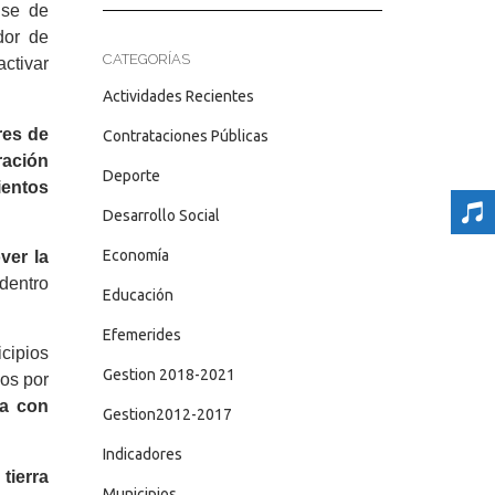
nse de
dor de
CATEGORÍAS
ctivar
Actividades Recientes
res de
Contrataciones Públicas
ración
Deporte
ientos
Desarrollo Social
Economía
ver la
dentro
Educación
Efemerides
icipios
Gestion 2018-2021
os por
ra con
Gestion2012-2017
Indicadores
 tierra
Municipios