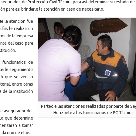
segurados de Protección Civil Táchira para así determinar su estado de 
ión para así brindarle la atención en caso de necesitarlo.
ue la atención fue
días le realizaron
icos de la empresa
nte del caso para
titución.
s funcionarios de
acerle seguimiento
có que se venían
erial, entre otras
 de la institución
Parted e las atenciones realizadas por parte de S
te asegurador del
Horizonte a los funcionarios de PC Táchira.
 lo que determine
omenzaran a tomar
cada uno de ellos.