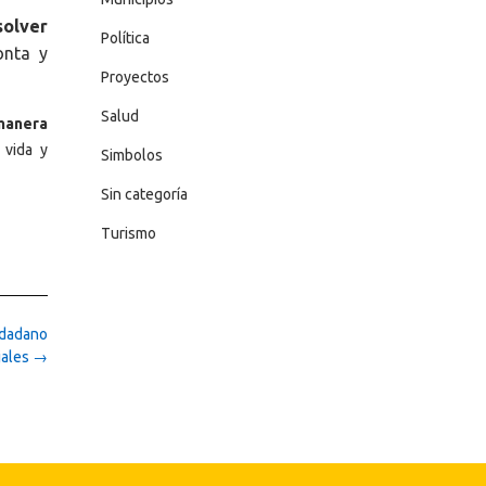
solver
Política
onta y
Proyectos
Salud
manera
 vida y
Simbolos
Sin categoría
Turismo
udadano
jales
→