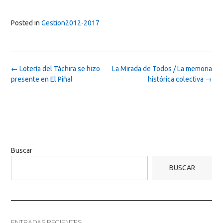
Posted in
Gestion2012-2017
Post
←
Lotería del Táchira se hizo
La Mirada de Todos / La memoria
navigation
presente en El Piñal
histórica colectiva
→
Buscar
BUSCAR
ENTRADAS RECIENTES