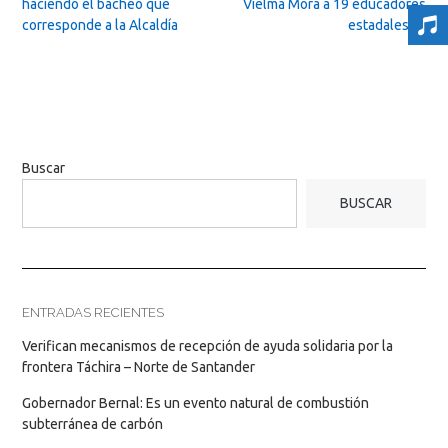
navigation
haciendo el bacheo que
Vielma Mora a 19 educadores
corresponde a la Alcaldía
estadales
→
Buscar
BUSCAR
ENTRADAS RECIENTES
Verifican mecanismos de recepción de ayuda solidaria por la
frontera Táchira – Norte de Santander
Gobernador Bernal: Es un evento natural de combustión
subterránea de carbón