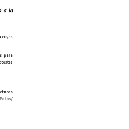
 a la
o
cuyos
s para
otestas
actores
Fotos/