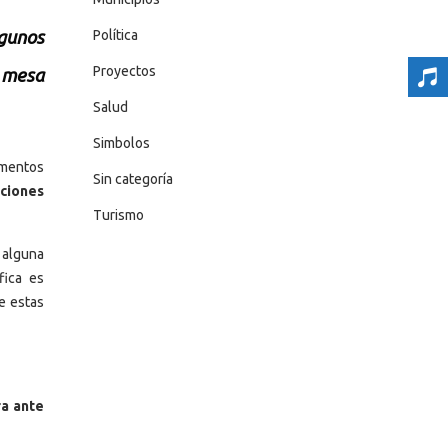
lgunos
Política
Proyectos
a mesa
Salud
Simbolos
ementos
Sin categoría
aciones
Turismo
 alguna
fica es
e estas
ra ante