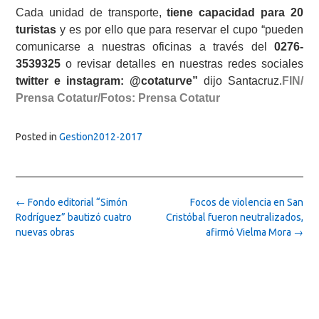
Cada unidad de transporte,
tiene capacidad para 20
turistas
y es por ello que para reservar el cupo “pueden
comunicarse a nuestras oficinas a través del
0276-
3539325
o revisar detalles en nuestras redes sociales
twitter e instagram: @cotaturve”
dijo Santacruz.
FIN/
Prensa Cotatur/Fotos: Prensa Cotatur
Posted in
Gestion2012-2017
Post
←
Fondo editorial “Simón
Focos de violencia en San
navigation
Rodríguez” bautizó cuatro
Cristóbal fueron neutralizados,
nuevas obras
afirmó Vielma Mora
→