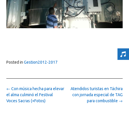
Posted in
Gestion2012-2017
Post
←
Con música hecha para elevar
Atendidos turistas en Táchira
navigation
el alma culminó el Festival
con jornada especial de TAG
Voces Sacras (+Fotos)
para combustible
→