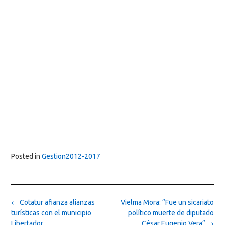
Posted in
Gestion2012-2017
Post
←
Cotatur afianza alianzas
Vielma Mora: “Fue un sicariato
navigation
turísticas con el municipio
político muerte de diputado
Libertador
César Eugenio Vera”
→