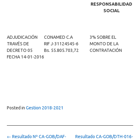
RESPONSABILIDAD
SOCIAL
ADJUDICACIÓN
CONAMED C.A
3% SOBRE EL
TRAVÉS DE
RIF J-31124545-6
MONTO DE LA
DECRETO 05
Bs. 55.805.703,72
CONTRATACIÓN
FECHA 14-01-2016
Posted in
Gestion 2018-2021
Post
←
Resultado Nº CA-GOB/DAF-
Resultado CA-GOB/DTH-016-