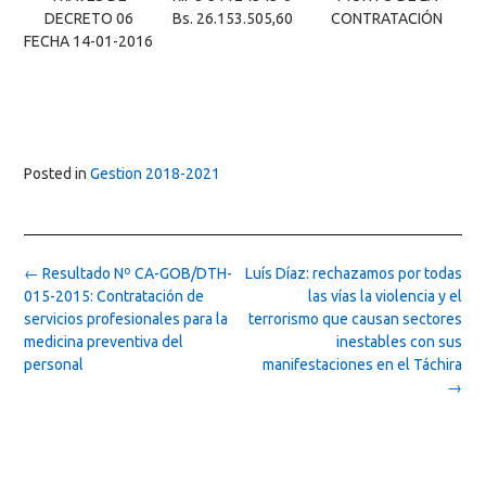
DECRETO 06
Bs. 26.153.505,60
CONTRATACIÓN
FECHA 14-01-2016
Posted in
Gestion 2018-2021
Post
←
Resultado Nº CA-GOB/DTH-
Luís Díaz: rechazamos por todas
navigation
015-2015: Contratación de
las vías la violencia y el
servicios profesionales para la
terrorismo que causan sectores
medicina preventiva del
inestables con sus
personal
manifestaciones en el Táchira
→