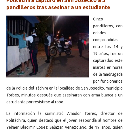
Politáchira capturó en San Josecito a 5
pandilleros tras asesinar a un estudiante
Cinco
pandilleros, con
edades
comprendidas
entre los 14 y
19 años, fueron
capturados este
martes en horas
de la madrugada
por funcionarios
de la Policía del Táchira en la localidad de San Josecito, municipio
Torbes, minutos después que asesinaran con arma blanca a un
estudiante por resistirse al robo.
La información la suministró Amador Torres, director de
Politáchira, quien destacó que el joven respondía al nombre de
Yeimer Bladimir López Salazar, venezolano, de 19 años, quien