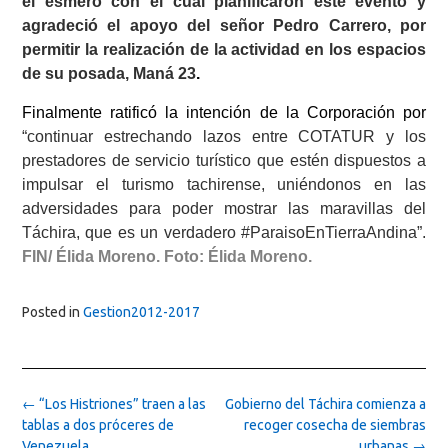
el esmero con el cual planificaron este evento y
agradeció el apoyo del señor Pedro Carrero, por
permitir la realización de la actividad en los espacios
de su posada, Maná 23
.
Finalmente ratificó la intención de la Corporación por
“continuar estrechando lazos entre COTATUR y los
prestadores de servicio turístico que estén dispuestos a
impulsar el turismo tachirense, uniéndonos en las
adversidades para poder mostrar las maravillas del
Táchira, que es un verdadero #ParaisoEnTierraAndina”.
FIN/ Élida Moreno. Foto: Élida Moreno.
Posted in
Gestion2012-2017
Post
←
“Los Histriones” traen a las
Gobierno del Táchira comienza a
navigation
tablas a dos próceres de
recoger cosecha de siembras
Venezuela
urbanas
→