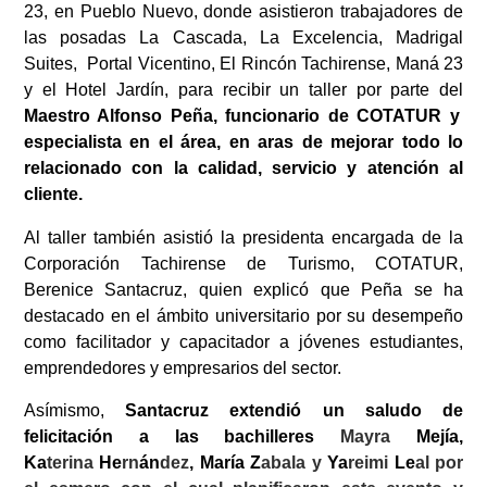
23, en Pueblo Nuevo, donde asistieron trabajadores de
las posadas La Cascada, La Excelencia, Madrigal
Suites, Portal Vicentino, El Rincón Tachirense, Maná 23
y el Hotel Jardín, para recibir un taller por parte del
Maestro Alfonso Peña, funcionario de COTATUR y
especialista en el área, en aras de mejorar todo lo
relacionado con la calidad, servicio y atención al
cliente.
Al taller también asistió la presidenta encargada de la
Corporación Tachirense de Turismo, COTATUR,
Berenice Santacruz, quien explicó que Peña se ha
destacado en el ámbito universitario por su desempeño
como facilitador y capacitador a jóvenes estudiantes,
emprendedores y empresarios del sector.
Asímismo,
Santacruz extendió un saludo de
felicitación a las bachilleres
Mayra
Mejía,
Ka
terina
He
rn
án
dez
,
María
Z
abala y
Ya
reimi
Le
al por