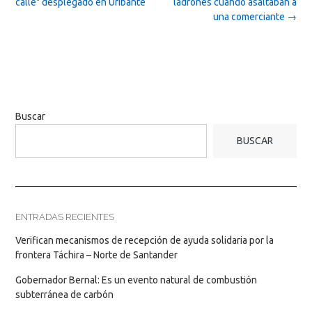
navigation
calle" desplegado en Uribante
ladrones cuando asaltaban a
una comerciante
→
Buscar
BUSCAR
ENTRADAS RECIENTES
Verifican mecanismos de recepción de ayuda solidaria por la
frontera Táchira – Norte de Santander
Gobernador Bernal: Es un evento natural de combustión
subterránea de carbón