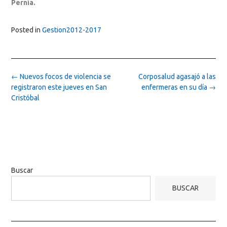
Pernía.
Posted in
Gestion2012-2017
Post
←
Nuevos focos de violencia se
Corposalud agasajó a las
navigation
registraron este jueves en San
enfermeras en su día
→
Cristóbal
Buscar
BUSCAR