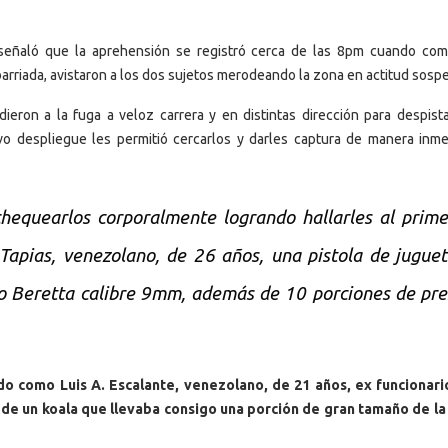
, señaló que la aprehensión se registró cerca de las 8pm cuando com
arriada, avistaron a los dos sujetos merodeando la zona en actitud sosp
dieron a la fuga a veloz carrera y en distintas dirección para despista
ivo despliegue les permitió cercarlos y darles captura de manera inme
hequearlos corporalmente logrando hallarles al prim
 Tapias, venezolano, de 26 años, una pistola de jugue
tro Beretta calibre 9mm, además de 10 porciones de pr
ado como Luis A. Escalante, venezolano, de 21 años, ex funcionari
o de un koala que llevaba consigo una porción de gran tamaño de l