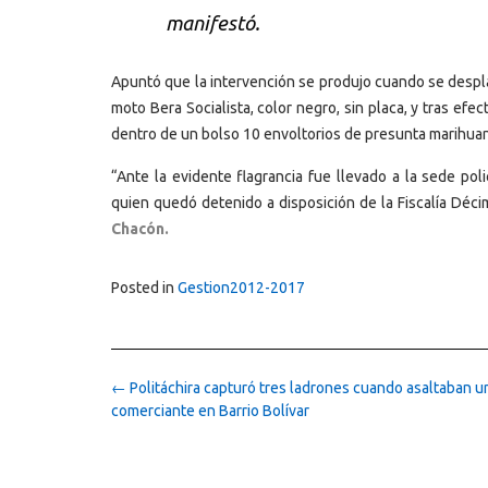
manifestó.
Apuntó que la intervención se produjo cuando se despl
moto Bera Socialista, color negro, sin placa, y tras efe
dentro de un bolso 10 envoltorios de presunta marihua
“Ante la evidente flagrancia fue llevado a la sede po
quien quedó detenido a disposición de la Fiscalía Décim
Chacón.
Posted in
Gestion2012-2017
Post
←
Politáchira capturó tres ladrones cuando asaltaban u
navigation
comerciante en Barrio Bolívar