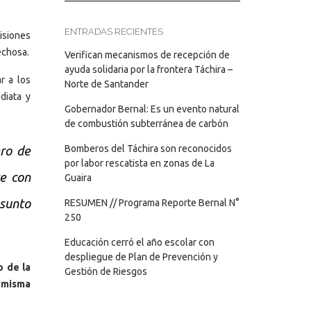
ENTRADAS RECIENTES
isiones
echosa.
Verifican mecanismos de recepción de
ayuda solidaria por la frontera Táchira –
r a los
Norte de Santander
diata y
Gobernador Bernal: Es un evento natural
de combustión subterránea de carbón
Bomberos del Táchira son reconocidos
ero de
por labor rescatista en zonas de La
te con
Guaira
esunto
RESUMEN // Programa Reporte Bernal N°
250
Educación cerró el año escolar con
despliegue de Plan de Prevención y
o de la
Gestión de Riesgos
a misma