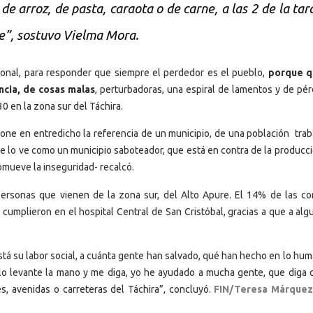
e arroz, de pasta, caraota o de carne, a las 2 de la tar
he”, sostuvo Vielma Mora.
ional, para responder que siempre el perdedor es el pueblo,
porque q
ncia, de cosas malas
, perturbadoras, una espiral de lamentos y de pér
30 en la zona sur del Táchira.
 pone en entredicho la referencia de un municipio, de una población trab
ue lo ve como un municipio saboteador, que está en contra de la producc
omueve la inseguridad- recalcó.
personas que vienen de la zona sur, del Alto Apure. El 14% de las co
cumplieron en el hospital Central de San Cristóbal, gracias a que a alg
stá su labor social, a cuánta gente han salvado, qué han hecho en lo hum
olo levante la mano y me diga, yo he ayudado a mucha gente, que diga 
s, avenidas o carreteras del Táchira”, concluyó.
FIN/Teresa Márquez