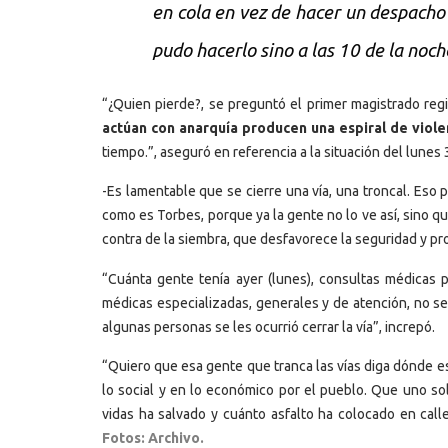
en cola en vez de hacer un despacho d
pudo hacerlo sino a las 10 de la noc
“¿Quien pierde?, se preguntó el primer magistrado reg
actúan con anarquía producen una espiral de viole
tiempo.”, aseguró en referencia a la situación del lunes 
-Es lamentable que se cierre una vía, una troncal. Eso
como es Torbes, porque ya la gente no lo ve así, sino q
contra de la siembra, que desfavorece la seguridad y pr
“Cuánta gente tenía ayer (lunes), consultas médicas 
médicas especializadas, generales y de atención, no se 
algunas personas se les ocurrió cerrar la vía”, increpó.
“Quiero que esa gente que tranca las vías diga dónde e
lo social y en lo económico por el pueblo. Que uno s
vidas ha salvado y cuánto asfalto ha colocado en calle
Fotos: Archivo.