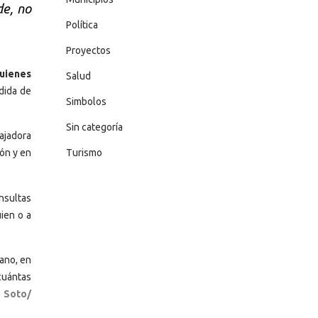
de, no
Política
Proyectos
uienes
Salud
dida de
Simbolos
Sin categoría
ajadora
Turismo
ión y en
nsultas
uien o a
ano, en
cuántas
 Soto/