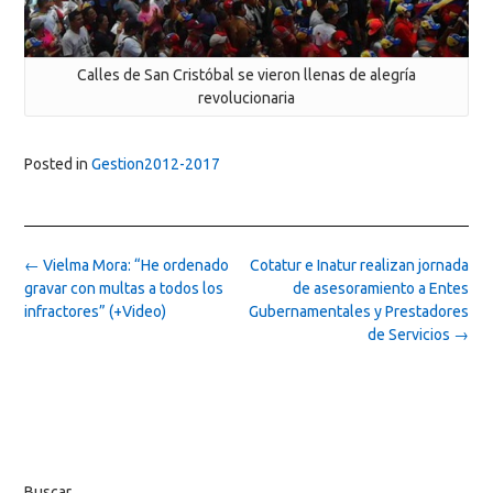
Calles de San Cristóbal se vieron llenas de alegría
revolucionaria
Posted in
Gestion2012-2017
Post
←
Vielma Mora: “He ordenado
Cotatur e Inatur realizan jornada
navigation
gravar con multas a todos los
de asesoramiento a Entes
infractores” (+Video)
Gubernamentales y Prestadores
de Servicios
→
Buscar