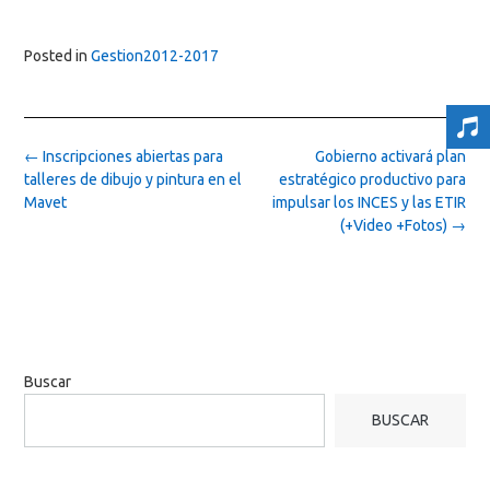
Posted in
Gestion2012-2017
Post
←
Inscripciones abiertas para
Gobierno activará plan
navigation
talleres de dibujo y pintura en el
estratégico productivo para
Mavet
impulsar los INCES y las ETIR
(+Video +Fotos)
→
Buscar
BUSCAR