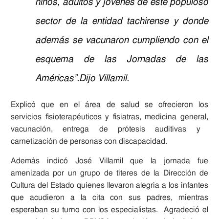
niños, adultos y jóvenes de este populoso
sector de la entidad tachirense y donde
además se vacunaron cumpliendo con el
esquema de las Jornadas de las
Américas”.Dijo Villamil.
Explicó que en el área de salud se ofrecieron los
servicios fisioterapéuticos y fisiatras,
medicina
g
eneral,
vacunación,
entrega
de
p
rótesis auditivas
y
carnetización de personas con discapacidad.
Además i
ndic
ó
José Villamil que
la
jornada
fue
amenizada por un grupo de
títeres de la
D
irección de
C
ultura del
E
stado quienes
llevaron alegría a los infantes
que acudieron a la cita con sus padres, mientras
esperaban su turno con los especialistas.
Agradeció el