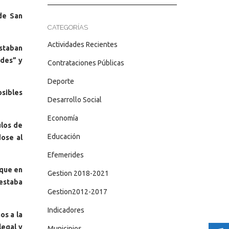
de San
CATEGORÍAS
Actividades Recientes
staban
ades” y
Contrataciones Públicas
Deporte
sibles
Desarrollo Social
Economía
ulos de
Educación
ose al
Efemerides
 que en
Gestion 2018-2021
 estaba
Gestion2012-2017
Indicadores
os a la
legal y
Municipios