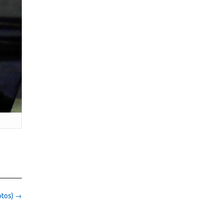
otos)
→