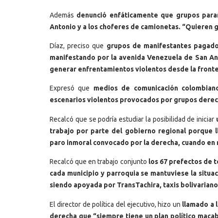
Además
denunció enfáticamente que grupos para
Antonio y a los choferes de camionetas. “Quieren g
Díaz, preciso que
grupos de manifestantes pagados
manifestando por la avenida Venezuela de San Anto
generar enfrentamientos violentos desde la front
Expresó que
medios de comunicación colombian
escenarios violentos provocados por grupos derechi
Recalcó que se podría estudiar la posibilidad de iniciar
u
trabajo por parte del gobierno regional porque 
paro inmoral convocado por la derecha, cuando en 
Recalcó que en trabajo conjunto
los 67 prefectos de t
cada municipio y parroquia se mantuviese la situac
siendo apoyada por TransTachira, taxis bolivariano
El director de política del ejecutivo, hizo un
llamado a 
derecha que “siempre tiene un plan político macabro