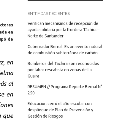
ENTRADAS RECIENTES
Verifican mecanismos de recepción de
ctores
ayuda solidaria por la frontera Táchira –
tada en
Norte de Santander
cupó de
Gobernador Bernal: Es un evento natural
de combustión subterránea de carbón
z, en
Bomberos del Táchira son reconocidos
por labor rescatista en zonas de La
ielma
Guaira
ás al
RESUMEN // Programa Reporte Bernal N°
250
se en
Educación cerró el año escolar con
iones
despliegue de Plan de Prevención y
a que
Gestión de Riesgos