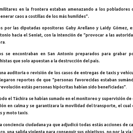
militares en la frontera estaban amenazando a los pobladores 
enerar caos a costillas de los más humildes”.
 por las diputadas opositoras Gaby Arellano y Laidy Gómez, e
nio hacia el Seniat, con la intención de “provocar a las autorid
era
.
os se encontraban en San Antonio preparados para grabar po
stas que solo apuestan a la destrucción del país.
na auditoria o revisión de los casos de entregas de taxis y vehíc
llegaron reportes de que “personas favorecidas estaban sumánd
revolución estás personas hipócritas habían sido beneficiadas”
.
odo el Táchira se habían sumado en el monitoreo y supervisión de
ión en calma y se garantizara la movilidad del transporte, el cual
s y moto taxis
.
la conciencia ciudadana ya que adjudicó todas estás acciones de ca
, una salida violenta para conseguir sus objetivos, no por la vía 