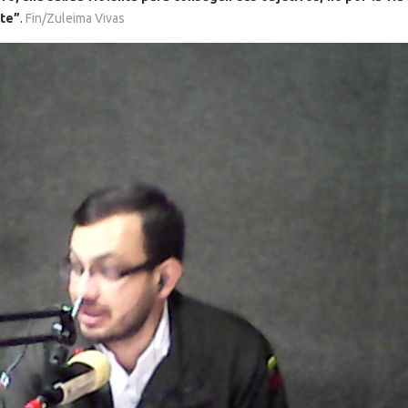
nte”
.
Fin/Zuleima Vivas