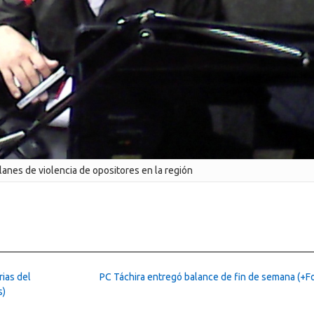
lanes de violencia de opositores en la región
ias del
PC Táchira entregó balance de fin de semana (+F
s)