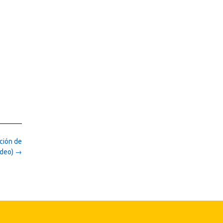
cción de
ídeo)
→