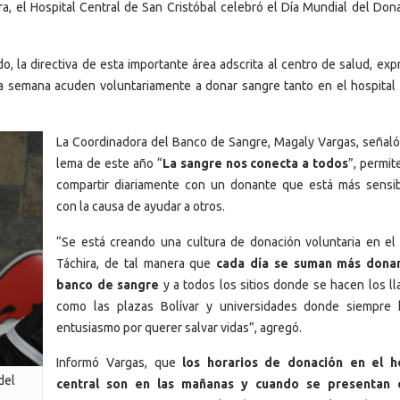
a, el Hospital Central de San Cristóbal celebró el Día Mundial del Don
do, la directiva de esta importante área adscrita al centro de salud, ex
a semana acuden voluntariamente a donar sangre tanto en el hospital 
La Coordinadora del Banco de Sangre, Magaly Vargas, señaló
lema de este año “
La sangre nos conecta a todos
”, permit
compartir diariamente con un donante que está más sensib
con la causa de ayudar a otros.
“Se está creando una cultura de donación voluntaria en el
Táchira, de tal manera que
cada día se suman más donan
banco de sangre
y a todos los sitios donde se hacen los l
como las plazas Bolívar y universidades donde siempre
entusiasmo por querer salvar vidas”, agregó.
Informó Vargas, que
los horarios de donación en el ho
del
central son en las mañanas y cuando se presentan c