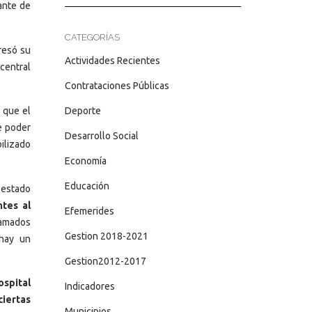
ante de
CATEGORÍAS
presó su
Actividades Recientes
central
Contrataciones Públicas
Deporte
 que el
e poder
Desarrollo Social
ilizado
Economía
Educación
 estado
tes al
Efemerides
lamados
Gestion 2018-2021
 hay un
Gestion2012-2017
spital
Indicadores
iertas
Municipios