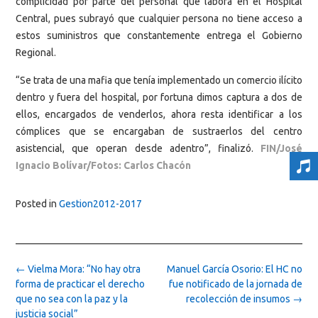
complicidad por parte del personal que labora en el Hospital
Central, pues subrayó que cualquier persona no tiene acceso a
estos suministros que constantemente entrega el Gobierno
Regional.
“Se trata de una mafia que tenía implementado un comercio ilícito
dentro y fuera del hospital, por fortuna dimos captura a dos de
ellos, encargados de venderlos, ahora resta identificar a los
cómplices que se encargaban de sustraerlos del centro
asistencial, que operan desde adentro”, finalizó.
FIN/José
Ignacio Bolívar/Fotos: Carlos Chacón
Posted in
Gestion2012-2017
Post
←
Vielma Mora: “No hay otra
Manuel García Osorio: El HC no
navigation
forma de practicar el derecho
fue notificado de la jornada de
que no sea con la paz y la
recolección de insumos
→
justicia social”