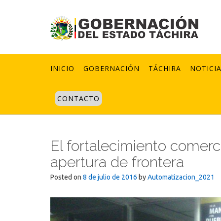
Skip
to
content
INICIO
GOBERNACIÓN
TÁCHIRA
NOTICI
CONTACTO
El fortalecimiento comerci
apertura de frontera
Posted on
8 de julio de 2016
by
Automatizacion_2021