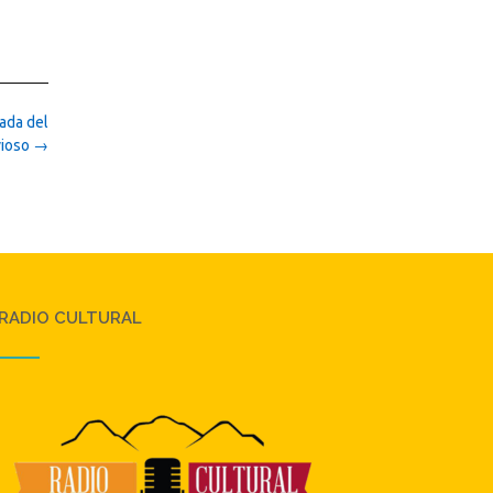
gada del
vioso
→
RADIO CULTURAL