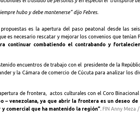
cionales el traslado de personas y en especial el transporte d
siempre hubo y debe mantenerse” dijo Febres.
propuestas es la apertura del paso peatonal desde las seis
que es necesario rescatar y mejorar los convenios que tenían
ra continuar combatiendo el contrabando y fortalecie
tenido encuentros de trabajo con el presidente de la Repúblic
nder y la Cámara de comercio de Cúcuta para analizar los di
apertura de frontera, actos culturales con el Coro Binaciona
o – venezolana, ya que abrir la frontera es un deseo de
iar y comercial que ha mantenido la región”
.
FIN Anny Meza /