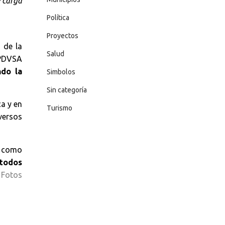
e carga
Política
Proyectos
 de la
Salud
 PDVSA
ndo la
Simbolos
Sin categoría
a y en
Turismo
versos
l como
 todos
 Fotos