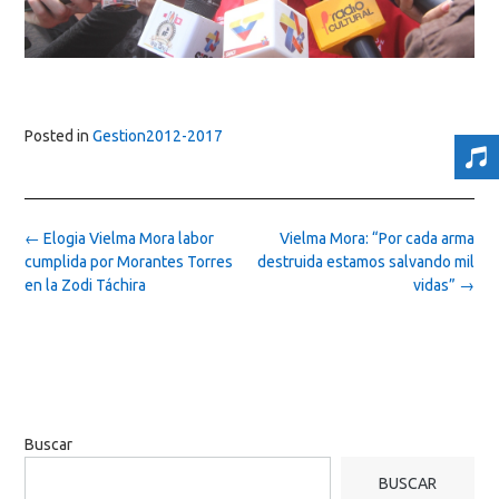
Posted in
Gestion2012-2017
Post
←
Elogia Vielma Mora labor
Vielma Mora: “Por cada arma
navigation
cumplida por Morantes Torres
destruida estamos salvando mil
en la Zodi Táchira
vidas”
→
Buscar
BUSCAR