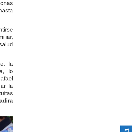
sonas
hasta
tirse
liar,
 salud
te, la
ca, lo
afael
ar la
tuitas
adira