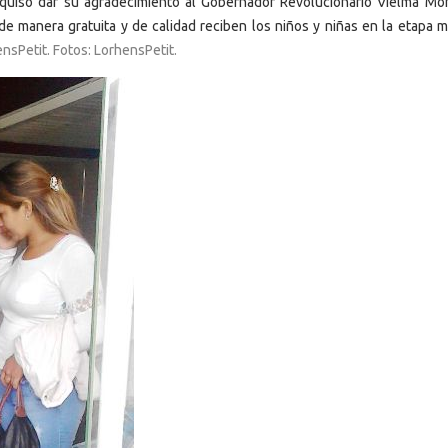
 quiso dar su agradecimiento al Gobernador Revolucionario Vielma Mor
e manera gratuita y de calidad reciben los niños y niñas en la etapa m
nsPetit. Fotos: LorhensPetit.