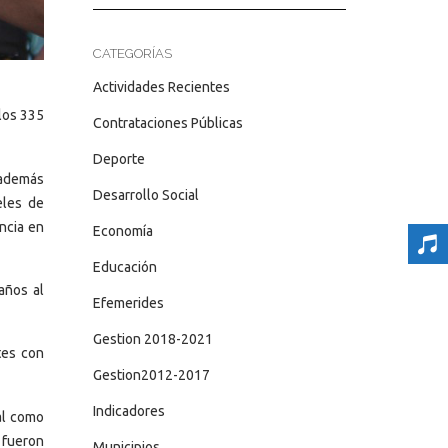
CATEGORÍAS
Actividades Recientes
los 335
Contrataciones Públicas
Deporte
 además
Desarrollo Social
eles de
ancia en
Economía
Educación
años al
Efemerides
Gestion 2018-2021
tes con
Gestion2012-2017
Indicadores
al como
 fueron
Municipios