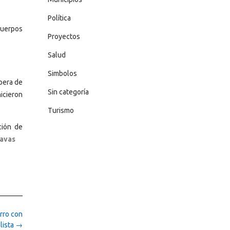
Política
cuerpos
Proyectos
Salud
Simbolos
spera de
Sin categoría
icieron
Turismo
ción de
Navas
orro con
lista
→