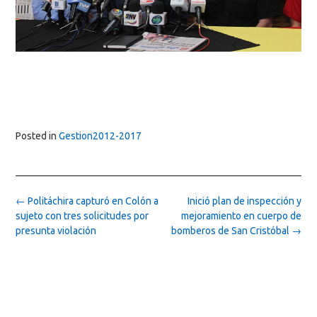
Posted in
Gestion2012-2017
Post
←
Politáchira capturó en Colón a
Inició plan de inspección y
navigation
sujeto con tres solicitudes por
mejoramiento en cuerpo de
presunta violación
bomberos de San Cristóbal
→