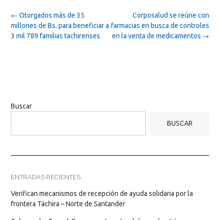
Post
←
Otorgados más de 35
Corposalud se reúne con
navigation
millones de Bs. para beneficiar a
farmacias en busca de controles
3 mil 789 familias tachirenses
en la venta de medicamentos
→
Buscar
BUSCAR
ENTRADAS RECIENTES
Verifican mecanismos de recepción de ayuda solidaria por la
frontera Táchira – Norte de Santander