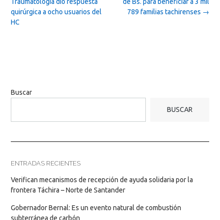
navigation
Traumatología dio respuesta
de Bs. para beneficiar a 3 mil
quirúrgica a ocho usuarios del
789 familias tachirenses
→
HC
Buscar
BUSCAR
ENTRADAS RECIENTES
Verifican mecanismos de recepción de ayuda solidaria por la
frontera Táchira – Norte de Santander
Gobernador Bernal: Es un evento natural de combustión
subterránea de carbón