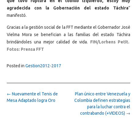
que tuvo ruptura en el tobillo izquierdo, estoy muy
agradecida con la Gobernación del estado Táchira
”
manifestó.
Gracias a la gestión social de la FFT mediante el Gobernador José
Vielma Mora se benefician a las familias del estado Táchira
brindándoles una mejor calidad de vida.
FIN/Lorhens Petit.
Fotos: Prensa FFT
Posted in
Gestion2012-2017
Post
←
Nuevamente el Tenis de
Plan único entre Venezuela y
navigation
Mesa Adaptado logra Oro
Colombia definen estrategias
para la luchar contra el
contrabando (+VIDEOS)
→