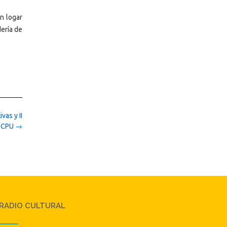
n logar
dería de
as y II
9 CPU
→
RADIO CULTURAL