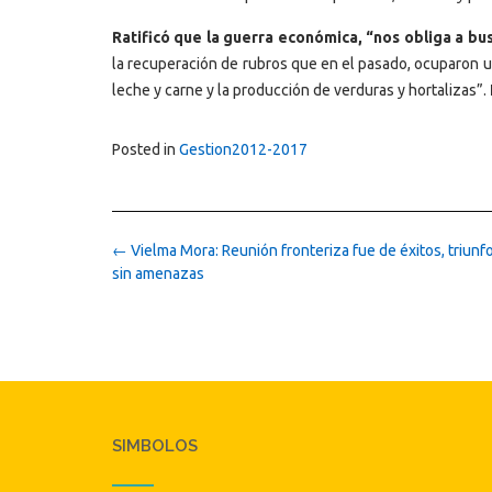
Ratificó que la guerra económica, “nos obliga a bu
la recuperación de rubros que en el pasado, ocuparon un
leche y carne y la producción de verduras y hortalizas”.
Posted in
Gestion2012-2017
Post
←
Vielma Mora: Reunión fronteriza fue de éxitos, triunf
navigation
sin amenazas
SIMBOLOS