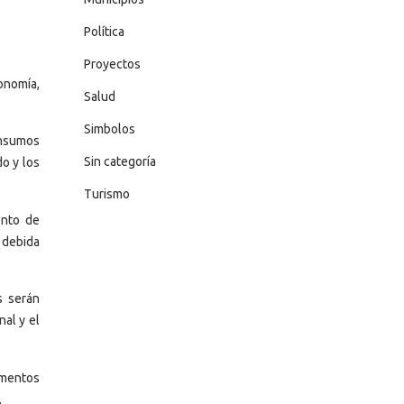
Política
Proyectos
onomía,
Salud
Simbolos
insumos
Sin categoría
do y los
Turismo
ento de
 debida
s serán
al y el
imentos
.