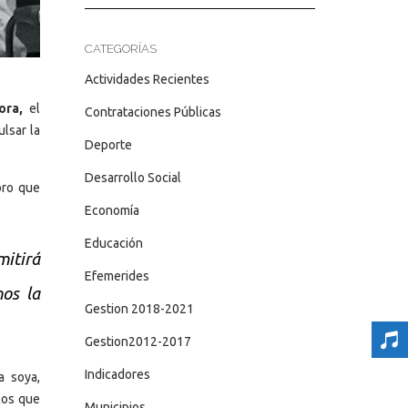
CATEGORÍAS
Actividades Recientes
ora,
el
Contrataciones Públicas
ulsar la
Deporte
Desarrollo Social
bro que
Economía
Educación
mitirá
Efemerides
mos la
Gestion 2018-2021
Gestion2012-2017
Indicadores
a soya,
cos que
Municipios