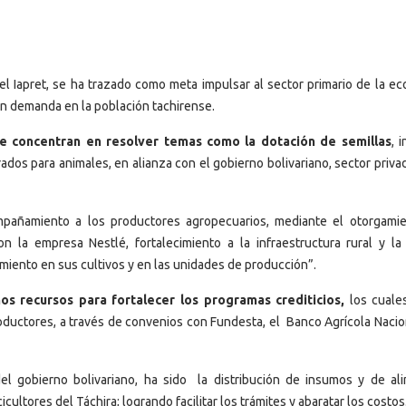
l Iapret, se ha trazado como meta impulsar al sector primario de la ec
an demanda en la población tachirense.
se concentran en resolver temas como la dotación de semillas
, 
rados para animales, en alianza con el gobierno bolivariano, sector priva
pañamiento a los productores agropecuarios, mediante el otorgami
on la empresa Nestlé, fortalecimiento a la infraestructura rural y la
miento en sus cultivos y en las unidades de producción”.
s recursos para fortalecer los programas crediticios,
los cuale
oductores, a través de convenios con Fundesta, el Banco Agrícola Nacion
l gobierno bolivariano, ha sido la distribución de insumos y de al
cultores del Táchira; logrando facilitar los trámites y abaratar los costos