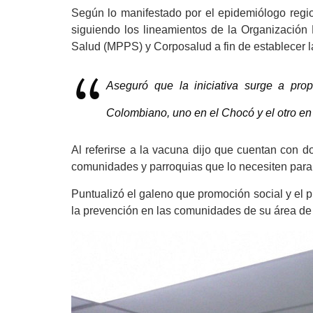
Según lo manifestado por el epidemiólogo regi
siguiendo los
lineamientos de la Organización 
Salud (MPPS) y Corposalud
a fin de
establecer 
Aseguró que l
a i
niciativa
surge a prop
Colombiano, uno en el Chocó y el otro en
Al referirse a la vacuna
dijo que
cuentan con
do
comunidades y parroquias que lo necesiten para e
Puntualizó el galeno que p
romoción
s
ocial y el
la prevención en las comunidades de su área de 