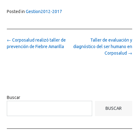
Posted in
Gestion2012-2017
Post
←
Corposalud realizó taller de
Taller de evaluación y
navigation
prevención de Fiebre Amarilla
diagnóstico del ser humano en
Corposalud
→
Buscar
BUSCAR