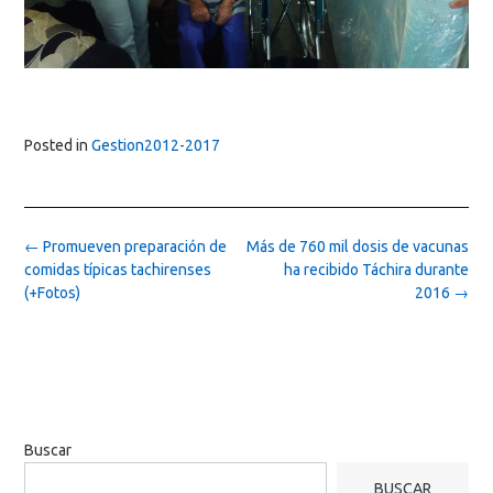
Posted in
Gestion2012-2017
Post
←
Promueven preparación de
Más de 760 mil dosis de vacunas
navigation
comidas típicas tachirenses
ha recibido Táchira durante
(+Fotos)
2016
→
Buscar
BUSCAR