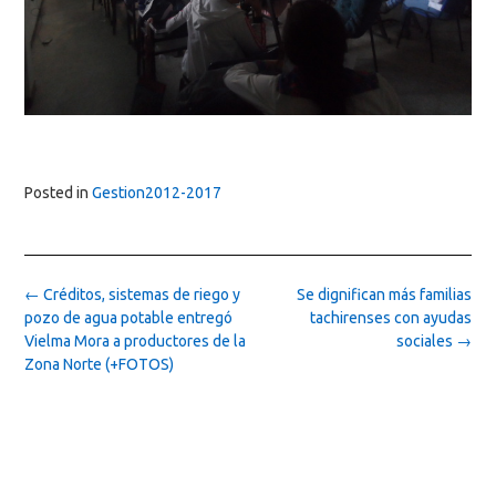
Posted in
Gestion2012-2017
Post
←
Créditos, sistemas de riego y
Se dignifican más familias
navigation
pozo de agua potable entregó
tachirenses con ayudas
Vielma Mora a productores de la
sociales
→
Zona Norte (+FOTOS)