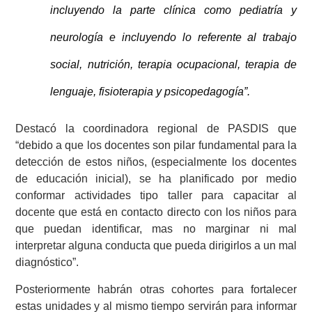
incluyendo la parte clínica como pediatría y
neurología
e
incluye
ndo
lo
referente a
l trabajo
social, nutrición, terapia ocupacional, terapia de
lenguaje, fisioterapia y psicopedagogía”.
Destacó
la coordinadora regional de PASDIS
que
“debido a que los docentes son pilar fundamental para la
dete
c
ción de estos niños,
(
especialmente los docentes
de educación inicial
)
, se ha planificado por medio
conformar actividades tipo taller para capacitar al
docente que está en contacto directo con los niños
para
que puedan
identificar
,
mas no marginar ni mal
interpretar alguna conducta que pueda dirigirlos a un mal
diagnóstico”.
Posteriormente habrá
n
otras
cohortes
para fortalecer
estas unidades y al mismo tiempo servir
án
para informar