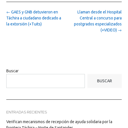
Post
←
GAES y GNB detuvieron en
Llaman desde el Hospital
navigation
Táchira a ciudadano dedicado a
Central a concurso para
la extorsión (+Tuits)
postgrados especializados
(+VIDEO)
→
Buscar
BUSCAR
ENTRADAS RECIENTES
Verifican mecanismos de recepción de ayuda solidaria por la
frontera Táchira – Norte de Santander