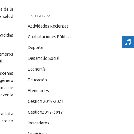
as de la
CATEGORÍAS
e salud
Actividades Recientes
endidas
Contrataciones Públicas
Deporte
miembros
Desarrollo Social
l.
Economía
 escenas
Educación
 género
orma de
Efemerides
over la
Gestion 2018-2021
Gestion2012-2017
ividad a
Sucre en
Indicadores
Municipios