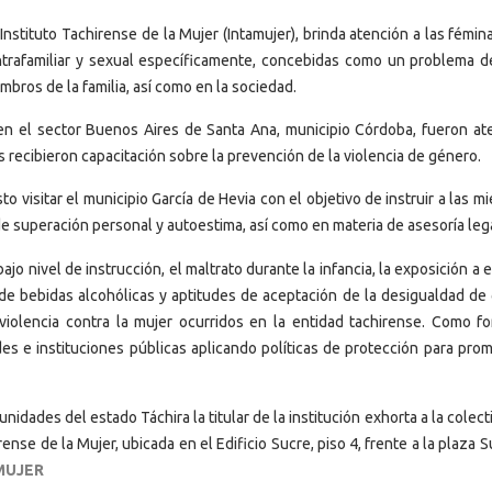
 Instituto Tachirense de la Mujer (Intamujer), brinda atención a las fémin
 intrafamiliar y sexual específicamente, concebidas como un problema d
bros de la familia, así como en la sociedad.
n el sector Buenos Aires de Santa Ana, municipio Córdoba, fueron at
ecibieron capacitación sobre la prevención de la violencia de género.
o visitar el municipio García de Hevia con el objetivo de instruir a las 
e superación personal y autoestima, así como en materia de asesoría lega
ajo nivel de instrucción, el maltrato durante la infancia, la exposición a
 de bebidas alcohólicas y aptitudes de aceptación de la desigualdad de
iolencia contra la mujer ocurridos en la entidad tachirense. Como f
s e instituciones públicas aplicando políticas de protección para prom
unidades del estado Táchira la titular de la institución exhorta a la colect
irense de la Mujer, ubicada en el Edificio Sucre, piso 4, frente a la plaza 
AMUJER