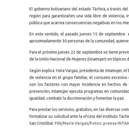
El gobierno bolivariano del estado Táchira, a través del
región para garantizarles una vida libre de violencia,
pública que acarrea consecuencias negativas en los miem
En este sentido, el pasado jueves 15 de septiembre e
aproximadamente 30 personas de la comunidad, quienes r
Para el próximo jueves 22 de septiembre se tiene previst
de la Unión Nacional de Mujeres (Unamujer) en tópicos d
Según explica Yoira Vargas, presidenta de Intamujer, el b
de violencia en el grupo familiar, el consumo excesivo
son los factores con mayor incidencia en hechos de v
prevención, Intamujer ejecuta programas en comunidade
igualdad, combatir la discriminación y fomentar la paz.
Para prestar los servicios, gratuitos, en las diversas com
formalizar su solicitud ante la oficina del Instituto Tach
San Cristóbal.
FIN/María Vargas/Fotos: prensa INT