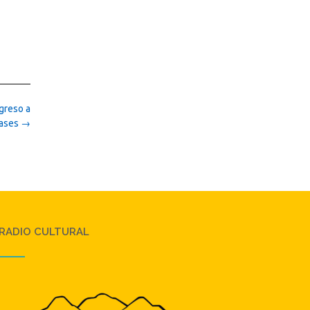
greso a
lases
→
RADIO CULTURAL