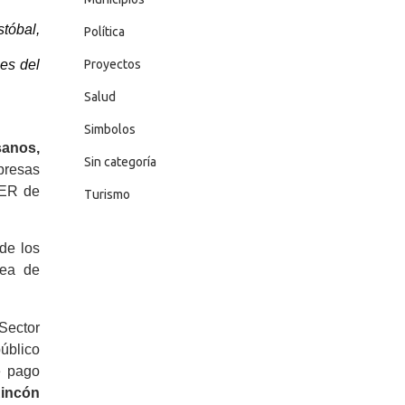
tóbal,
Política
les del
Proyectos
Salud
Simbolos
sanos,
Sin categoría
presas
VER de
Turismo
de los
rea de
Sector
público
e pago
Rincón