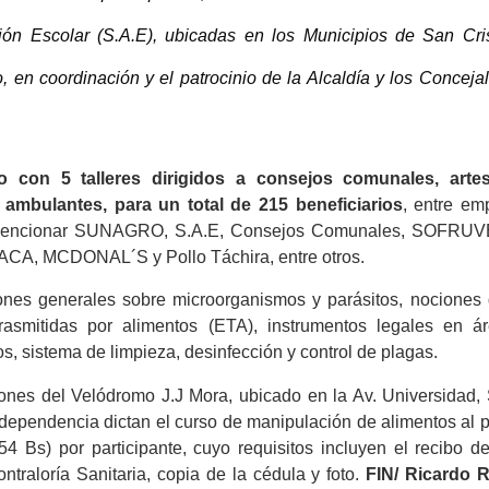
ón Escolar (S.A.E), ubicadas en los Municipios de San Cris
 en coordinación y el patrocinio de la Alcaldía y los Conceja
 con 5 talleres dirigidos a consejos comunales, arte
ambulantes, para un total de 215 beneficiarios
, entre em
en mencionar SUNAGRO, S.A.E, Consejos Comunales, SOFRU
A, MCDONAL´S y Pollo Táchira, entre otros.
ones generales sobre microorganismos y parásitos, nociones 
rasmitidas por alimentos (ETA), instrumentos legales en á
s, sistema de limpieza, desinfección y control de plagas.
iones del Velódromo J.J Mora, ubicado en la Av. Universidad, 
 dependencia dictan el curso de manipulación de alimentos al 
54 Bs) por participante, cuyo requisitos incluyen el recibo d
traloría Sanitaria, copia de la cédula y foto.
FIN/ Ricardo 