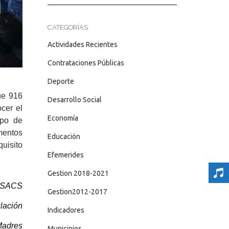
CATEGORÍAS
Actividades Recientes
Contrataciones Públicas
Deporte
ue 916
Desarrollo Social
cer el
Economía
ipo de
mentos
Educación
uisito
Efemerides
Gestion 2018-2021
l SACS
Gestion2012-2017
lación
Indicadores
Madres
Municipios