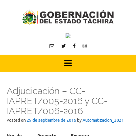
Skip
to
content
Adjudicación – CC-
IAPRET/005-2016 y CC-
IAPRET/006-2016
Posted on
29 de septiembre de 2016
by
Automatizacion_2021
Nro. de
Proyecto
Empresa