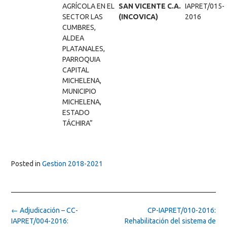
AGRÍCOLA EN EL
SAN VICENTE C.A.
IAPRET/015-
SECTOR LAS
(INCOVICA)
2016
CUMBRES,
ALDEA
PLATANALES,
PARROQUIA
CAPITAL
MICHELENA,
MUNICIPIO
MICHELENA,
ESTADO
TÁCHIRA”
Posted in
Gestion 2018-2021
Post
←
Adjudicación – CC-
CP-IAPRET/010-2016:
navigation
IAPRET/004-2016:
Rehabilitación del sistema de