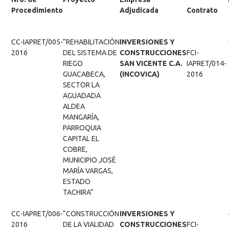
Procedimiento
Adjudicada
Contrato
CC-IAPRET/005-
“REHABILITACIÓN
INVERSIONES Y
2016
DEL SISTEMA DE
CONSTRUCCIONES
FCI-
RIEGO
SAN VICENTE C.A.
IAPRET/014-
GUACABECA,
(INCOVICA)
2016
SECTOR LA
AGUADADA
ALDEA
MANGARÍA,
PARROQUIA
CAPITAL EL
COBRE,
MUNICIPIO JOSÉ
MARÍA VARGAS,
ESTADO
TACHIRA”
CC-IAPRET/006-
“CONSTRUCCIÓN
INVERSIONES Y
2016
DE LA VIALIDAD
CONSTRUCCIONES
FCI-