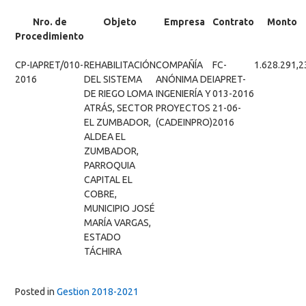
Nro. de
Objeto
Empresa
Contrato
Monto
Procedimiento
CP-IAPRET/010-
REHABILITACIÓN
COMPAÑÍA
FC-
1.628.291,2
2016
DEL SISTEMA
ANÓNIMA DE
IAPRET-
DE RIEGO LOMA
INGENIERÍA Y
013-2016
ATRÁS, SECTOR
PROYECTOS
21-06-
EL ZUMBADOR,
(CADEINPRO)
2016
ALDEA EL
ZUMBADOR,
PARROQUIA
CAPITAL EL
COBRE,
MUNICIPIO JOSÉ
MARÍA VARGAS,
ESTADO
TÁCHIRA
Posted in
Gestion 2018-2021